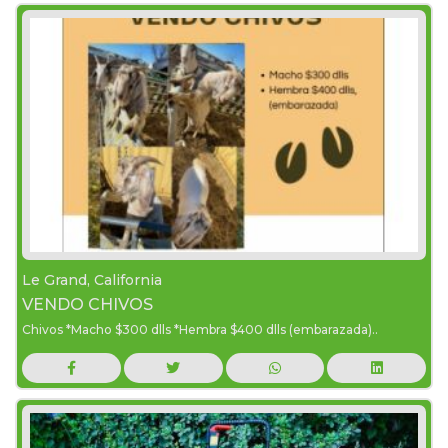
Le Grand, California
VENDO CHIVOS
Chivos *Macho $300 dlls *Hembra $400 dlls (embarazada)..