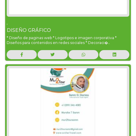
,
DISEÑO GRÁFICO
* Diseño de paginas web * Logotipos e imagen corporativa *
Diseños para contenidos en redes sociales * Decoraci�..