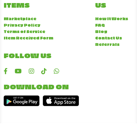
ITEMS
US
Marketplace
How It Works
Privacy Policy
FAQ
Terms of Service
Blog
Item Received Form
Contact Us
Referrals
FOLLOW US
DOWNLOAD ON